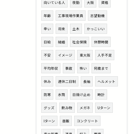
向いている人
夜勤
大阪
資格
年齢
工事現場作業員
志望動機
辛い
将来
土木
かっこいい
日給
結婚
社会保険
休憩時間
不安
イメージ
東大阪
人手不足
平均年収
事故
怖い
何歳まで
休み
週休二日制
長袖
ヘルメット
防寒
水筒
日焼け止め
時計
グッズ
飲み物
メガネ
Uターン
Iターン
昼飯
コンクリート