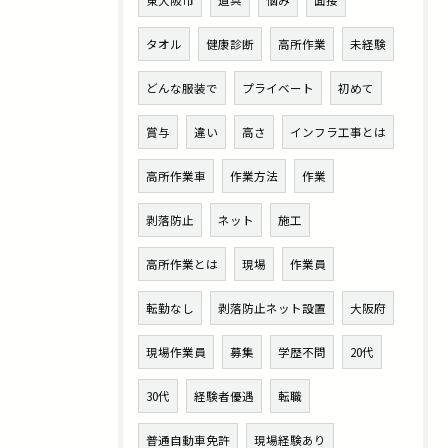
東大阪市
道具
悩み
面接
タオル
健康診断
高所作業
未経験
どんな服装で
プライベート
初めて
賞与
違い
高さ
インフラ工事とは
高所作業車
作業方法
作業
剥落防止
ネット
施工
高所作業とは
現場
作業員
転勤なし
剥落防止ネット設置
大阪府
現場作業員
募集
学歴不問
20代
30代
経験者優遇
転職
普通自動車免許
現場経験あり