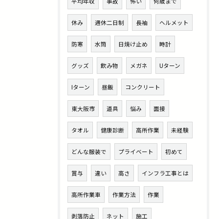
平均年収
事故
怖い
何歳まで
休み
週休二日制
長袖
ヘルメット
防寒
水筒
日焼け止め
時計
グッズ
飲み物
メガネ
Uターン
Iターン
昼飯
コンクリート
東大阪市
道具
悩み
面接
タオル
健康診断
高所作業
未経験
どんな服装で
プライベート
初めて
賞与
違い
高さ
インフラ工事とは
高所作業車
作業方法
作業
剥落防止
ネット
施工