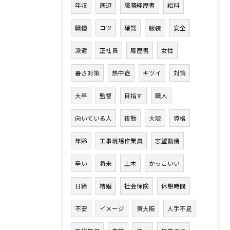
年収
底辺
職務経歴書
給料
職種
コツ
確認
服装
安全
派遣
正社員
履歴書
女性
暑さ対策
熱中症
キツイ
対策
大卒
監督
目指す
職人
向いている人
夜勤
大阪
資格
年齢
工事現場作業員
志望動機
辛い
将来
土木
かっこいい
日給
結婚
社会保険
休憩時間
不安
イメージ
東大阪
人手不足