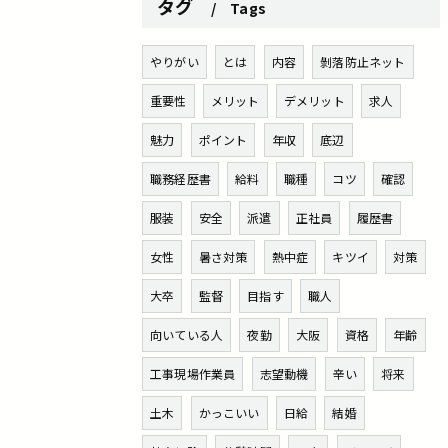
タグ
Tags
やりがい
とは
内容
剝落防止ネット
重要性
メリット
デメリット
求人
魅力
ポイント
年収
底辺
職務経歴書
給料
職種
コツ
確認
服装
安全
派遣
正社員
履歴書
女性
暑さ対策
熱中症
キツイ
対策
大卒
監督
目指す
職人
向いている人
夜勤
大阪
資格
年齢
工事現場作業員
志望動機
辛い
将来
土木
かっこいい
日給
結婚