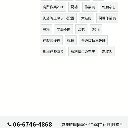
高所作業とは
現場
作業員
転勤なし
剥落防止ネット設置
大阪府
現場作業員
募集
学歴不問
20代
30代
経験者優遇
転職
普通自動車免許
現場経験あり
福利厚生の充実
高収入
06-6746-4868
[営業時間]8:00～17:00[定休日]日曜日