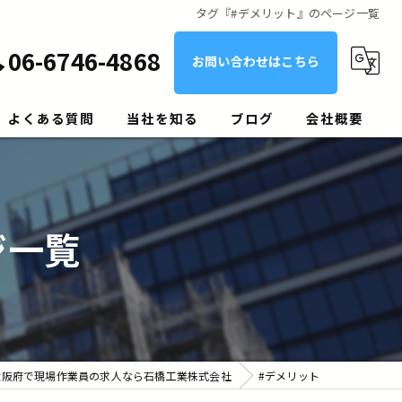
タグ『#デメリット』のページ一覧
06-6746-4868
お問い合わせはこちら
よくある質問
当社を知る
ブログ
会社概要
経験者
正社員
ジ一覧
剥落防止ネット作業員
高所作業員
U・Iターン
大阪府で現場作業員の求人なら石橋工業株式会社
#デメリット