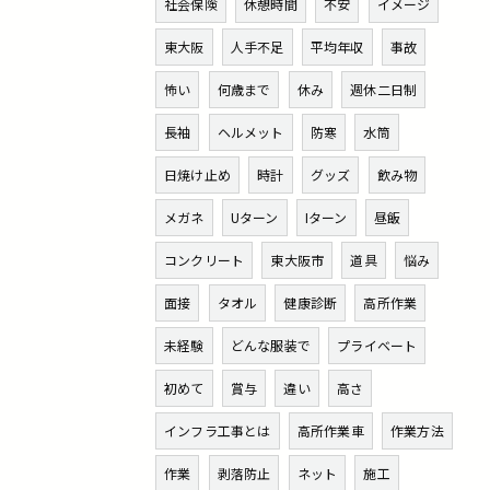
社会保険
休憩時間
不安
イメージ
東大阪
人手不足
平均年収
事故
怖い
何歳まで
休み
週休二日制
長袖
ヘルメット
防寒
水筒
日焼け止め
時計
グッズ
飲み物
メガネ
Uターン
Iターン
昼飯
コンクリート
東大阪市
道具
悩み
面接
タオル
健康診断
高所作業
未経験
どんな服装で
プライベート
初めて
賞与
違い
高さ
インフラ工事とは
高所作業車
作業方法
作業
剥落防止
ネット
施工