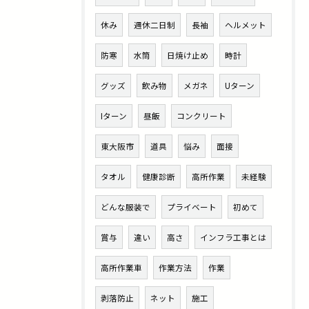
休み
週休二日制
長袖
ヘルメット
防寒
水筒
日焼け止め
時計
グッズ
飲み物
メガネ
Uターン
Iターン
昼飯
コンクリート
東大阪市
道具
悩み
面接
タオル
健康診断
高所作業
未経験
どんな服装で
プライベート
初めて
賞与
違い
高さ
インフラ工事とは
高所作業車
作業方法
作業
剥落防止
ネット
施工