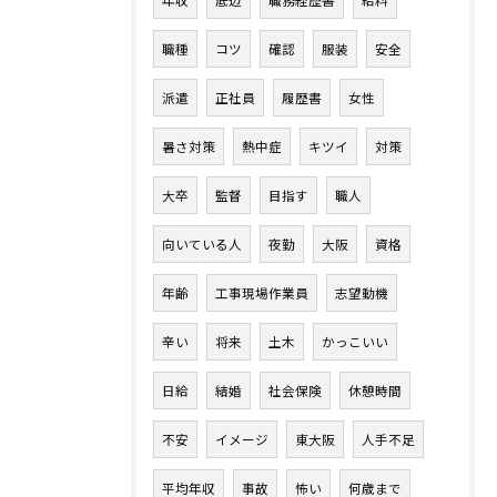
年収
底辺
職務経歴書
給料
職種
コツ
確認
服装
安全
派遣
正社員
履歴書
女性
暑さ対策
熱中症
キツイ
対策
大卒
監督
目指す
職人
向いている人
夜勤
大阪
資格
年齢
工事現場作業員
志望動機
辛い
将来
土木
かっこいい
日給
結婚
社会保険
休憩時間
不安
イメージ
東大阪
人手不足
平均年収
事故
怖い
何歳まで