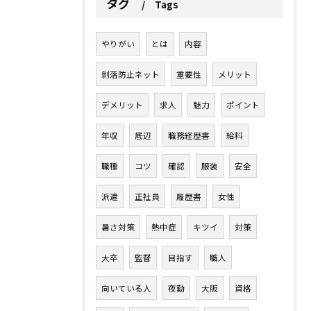
タグ
Tags
やりがい
とは
内容
剝落防止ネット
重要性
メリット
デメリット
求人
魅力
ポイント
年収
底辺
職務経歴書
給料
職種
コツ
確認
服装
安全
派遣
正社員
履歴書
女性
暑さ対策
熱中症
キツイ
対策
大卒
監督
目指す
職人
向いている人
夜勤
大阪
資格