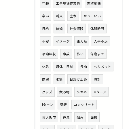
年齢
工事現場作業員
志望動機
辛い
将来
土木
かっこいい
日給
結婚
社会保険
休憩時間
不安
イメージ
東大阪
人手不足
平均年収
事故
怖い
何歳まで
休み
週休二日制
長袖
ヘルメット
防寒
水筒
日焼け止め
時計
グッズ
飲み物
メガネ
Uターン
Iターン
昼飯
コンクリート
東大阪市
道具
悩み
面接