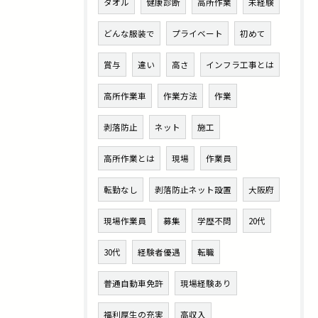
タオル
健康診断
高所作業
未経験
どんな服装で
プライベート
初めて
賞与
違い
高さ
インフラ工事とは
高所作業車
作業方法
作業
剥落防止
ネット
施工
高所作業とは
現場
作業員
転勤なし
剥落防止ネット設置
大阪府
現場作業員
募集
学歴不問
20代
30代
経験者優遇
転職
普通自動車免許
現場経験あり
福利厚生の充実
高収入