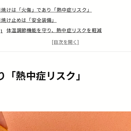
日焼けは「火傷」であり「熱中症リスク」
日焼け止めは「安全装備」
体温調節機能を守り、熱中症リスクを軽減
集中力低下を防ぎ、ヒューマンエラーによる事故を予
10年後も現場で稼ぎ続けるための「体の資本」を守る
現場での日焼け止めの選び方
まとめ
り「熱中症リスク」
現場作業員として働きたい方は当社へご相談ください！