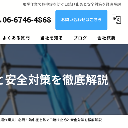
現場作業で熱中症を防ぐ日焼け止めと安全対策を徹底解説
06-6746-4868
お問い合わせはこちら
よくある質問
当社を知る
ブログ
会社概要
経験者
正社員
と安全対策を徹底解説
剥落防止ネット作業員
高所作業員
U・Iターン
現場作業員に必須！熱中症を防ぐ日焼け止めと安全対策を徹底解説