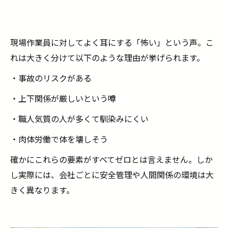
2. コミュニケーションが活発な職場
3. 無理せず自分のペースで働ける現場
現場作業員に対してよく耳にする「怖い」という声。こ
現場作業員は「怖い仕事」ではなく「誇れる仕
れは大きく分けて以下のような理由が挙げられます。
事」
現場作業が向いているのはどんな人？
・事故のリスクがある
「怖い」気持ちを克服しよう
・上下関係が厳しいという噂
まとめ：怖いのは「知らないから」
・職人気質の人が多くて馴染みにくい
・肉体労働で体を壊しそう
確かにこれらの要素がすべてゼロとは言えません。しか
し実際には、会社ごとに安全管理や人間関係の環境は大
きく異なります。