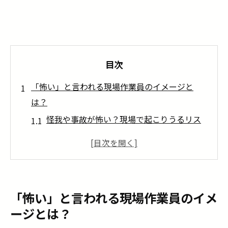
目次
「怖い」と言われる現場作業員のイメージと
は？
怪我や事故が怖い？現場で起こりうるリス
ク
人間関係が怖い？上下関係や雰囲気は？
未経験者にとって本当に怖いのは「わから
ないこと」
「怖い」と言われる現場作業員のイメ
怖さを和らげるためのポイント3選
ージとは？
1. 安全第一の企業を選ぶ