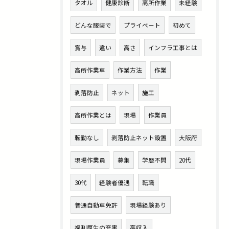
タオル
健康診断
高所作業
未経験
どんな服装で
プライベート
初めて
賞与
違い
高さ
インフラ工事とは
高所作業車
作業方法
作業
剥落防止
ネット
施工
高所作業とは
現場
作業員
転勤なし
剥落防止ネット設置
大阪府
現場作業員
募集
学歴不問
20代
30代
経験者優遇
転職
普通自動車免許
現場経験あり
福利厚生の充実
高収入