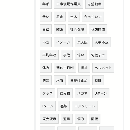
年齢
工事現場作業員
志望動機
辛い
将来
土木
かっこいい
日給
結婚
社会保険
休憩時間
不安
イメージ
東大阪
人手不足
平均年収
事故
怖い
何歳まで
休み
週休二日制
長袖
ヘルメット
防寒
水筒
日焼け止め
時計
グッズ
飲み物
メガネ
Uターン
Iターン
昼飯
コンクリート
東大阪市
道具
悩み
面接