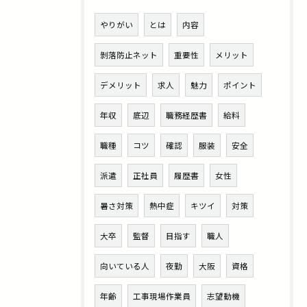
やりがい
とは
内容
剝落防止ネット
重要性
メリット
デメリット
求人
魅力
ポイント
年収
底辺
職務経歴書
給料
職種
コツ
確認
服装
安全
派遣
正社員
履歴書
女性
暑さ対策
熱中症
キツイ
対策
大卒
監督
目指す
職人
向いている人
夜勤
大阪
資格
年齢
工事現場作業員
志望動機