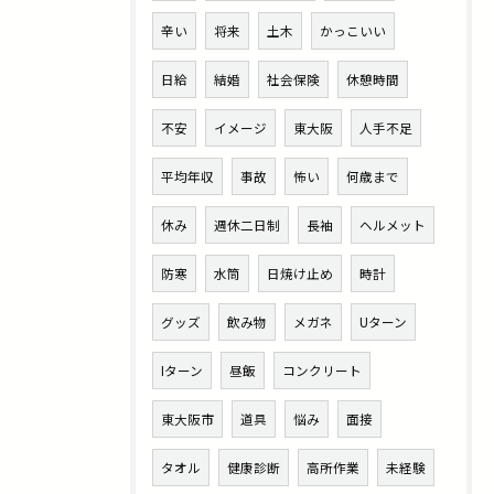
辛い
将来
土木
かっこいい
日給
結婚
社会保険
休憩時間
不安
イメージ
東大阪
人手不足
平均年収
事故
怖い
何歳まで
休み
週休二日制
長袖
ヘルメット
防寒
水筒
日焼け止め
時計
グッズ
飲み物
メガネ
Uターン
Iターン
昼飯
コンクリート
東大阪市
道具
悩み
面接
タオル
健康診断
高所作業
未経験