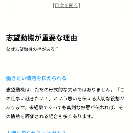
志望動機でよい印象を与えるポイント
現場作業員に興味を持った経緯
その会社がいい理由
将来はこうなりたい理想を伝える
志望動機が重要な理由
面接と書類に書く志望動機は違う
なぜ志望動機の枠がある？
言葉のトーンに注意
「結論・理由・体験」の順番を意識する
まとめ
働きたい情熱を伝えられる
石橋工業株式会社で共に働きませんか？
志望動機は、ただの形式的な文章ではありません。「こ
の仕事に就きたい！」という思いを伝える大切な役割が
あります。未経験であっても真剣な熱意が伝われば、そ
の情熱を評価される場合も多くあります。