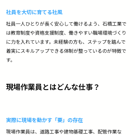
チームで働く風通しの良さ
社員を大切に育てる社風
現場監督になってからのキャリア
社員一人ひとりが長く安心して働けるよう、石橋工業で
工事全体をコントロールする司令塔
は教育制度や資格支援制度、働きやすい職場環境づくり
企業の中核を担うポジションへ
に力を入れています。未経験の方も、ステップを踏んで
あなたの将来を支える会社、それが石橋工業
着実にスキルアップできる体制が整っているのが特徴で
現場作業員として働きたい方は当社へご相談く
す。
ださい！
現場作業員とはどんな仕事？
実際に現場を動かす「要」の存在
現場作業員は、道路工事や建物基礎工事、配管作業な