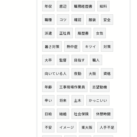
年収
底辺
職務経歴書
給料
職種
コツ
確認
服装
安全
派遣
正社員
履歴書
女性
暑さ対策
熱中症
キツイ
対策
大卒
監督
目指す
職人
向いている人
夜勤
大阪
資格
年齢
工事現場作業員
志望動機
辛い
将来
土木
かっこいい
日給
結婚
社会保険
休憩時間
不安
イメージ
東大阪
人手不足