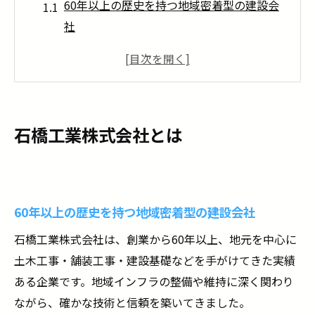
60年以上の歴史を持つ地域密着型の建設会
社
社員を大切に育てる社風
現場作業員とはどんな仕事？
実際に現場を動かす「要」の存在
現場を知ることが「監督」への第一歩
石橋工業株式会社とは
現場作業員から監督になるには？
ステップ1：まずは現場での経験を積む
ステップ2：資格取得と業務の幅を広げる
60年以上の歴史を持つ地域密着型の建設会社
ステップ3：リーダー的ポジションでの実務
経験
石橋工業株式会社は、創業から60年以上、地元を中心に
土木工事・舗装工事・建設基礎などを手がけてきた実績
石橋工業がサポートする「現場→監督」への道
ある企業です。地域インフラの整備や維持に深く関わり
先輩がマンツーマンで指導
ながら、確かな技術と信頼を築いてきました。
資格取得を会社が全面サポート