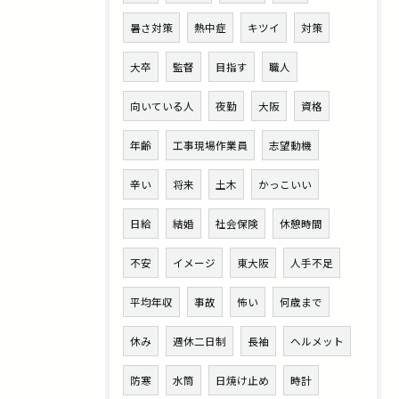
暑さ対策
熱中症
キツイ
対策
大卒
監督
目指す
職人
向いている人
夜勤
大阪
資格
年齢
工事現場作業員
志望動機
辛い
将来
土木
かっこいい
日給
結婚
社会保険
休憩時間
不安
イメージ
東大阪
人手不足
平均年収
事故
怖い
何歳まで
休み
週休二日制
長袖
ヘルメット
防寒
水筒
日焼け止め
時計