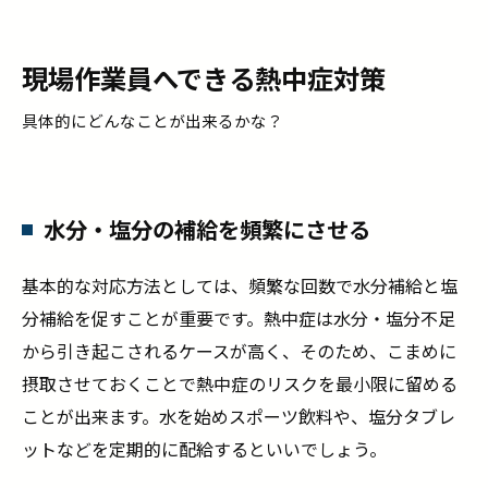
万が一熱中症になってしまったら
すぐに休ませ涼しい環境に移す
現場作業員へできる熱中症対策
状態が悪い場合には救急車の手配を
具体的にどんなことが出来るかな？
現場作業員を熱中症から守るためには会社側の
工夫が重要です。
水分・塩分の補給を頻繁にさせる
基本的な対応方法としては、頻繁な回数で水分補給と塩
分補給を促すことが重要です。熱中症は水分・塩分不足
から引き起こされるケースが高く、そのため、こまめに
摂取させておくことで熱中症のリスクを最小限に留める
ことが出来ます。水を始めスポーツ飲料や、塩分タブレ
ットなどを定期的に配給するといいでしょう。